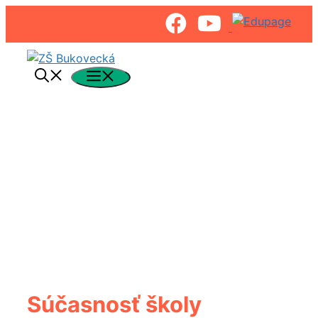
Preskočiť
na
Menu
obsah
Súčasnosť školy